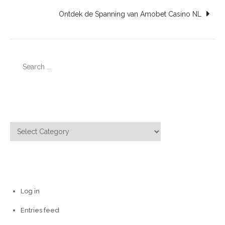
Ontdek de Spanning van Amobet Casino NL
Search
for:
Categories
Categories
Meta
Log in
Entries feed