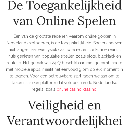
De Toegankelijkheid
van Online Spelen
Een van de grootste redenen waarom online gokken in
Nederland exploderen, is de toegankelijkheid. Spelers hoeven
niet langer naar een fysiek casino te reizen; ze kunnen vanuit
huis genieten van populaire spellen zoals slots, blackjack en
roulette. Het gemak van 24/7 beschikbaarheid, gecombineerd
met mobiele apps, maakt het eenvoudig om op elk moment in
te loggen. Voor een betrouwbare start raden we aan om te
kijken naar een platform dat voldoet aan de Nederlandse
regels, zoals
online casino kaasino
.
Veiligheid en
Verantwoordelijkhei