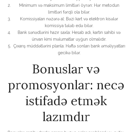
Minimum və maksimum limitləri öyrən: Hər metodun
limitləri fərqli ola bilər.
Komissiyaları nəzərə al: Bəzi kart və elektron kisələr
komissiya tələb edə bilər.
Bank sənədlərini hazır saxla: Hesab adı, kartın sahibi və
ünvan kimi məlumatlar uyğun olmalıdır.
Çıxarış müddətlərini planla: Həftə sonları bank əməliyyatları
gecikə bilər.
Bonuslar və
promosyonlar: necə
istifadə etmək
lazımdır