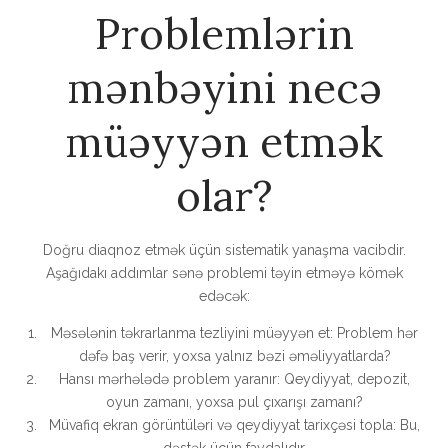
Problemlərin
mənbəyini necə
müəyyən etmək
olar?
Doğru diaqnoz etmək üçün sistematik yanaşma vacibdir.
Aşağıdakı addımlar sənə problemi təyin etməyə kömək
edəcək:
Məsələnin təkrarlanma tezliyini müəyyən et: Problem hər
dəfə baş verir, yoxsa yalnız bəzi əməliyyatlarda?
Hansı mərhələdə problem yaranır: Qeydiyyat, depozit,
oyun zamanı, yoxsa pul çıxarışı zamanı?
Müvafiq ekran görüntüləri və qeydiyyat tarixçəsi topla: Bu,