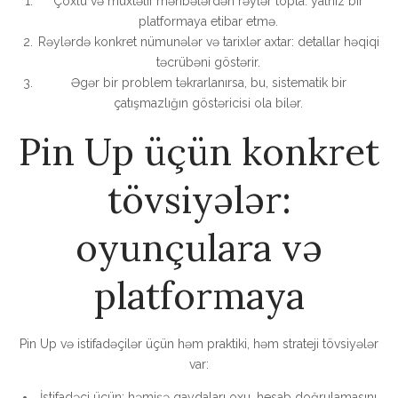
Çoxlu və müxtəlif mənbələrdən rəylər topla: yalnız bir
platformaya etibar etmə.
Rəylərdə konkret nümunələr və tarixlər axtar: detallar həqiqi
təcrübəni göstərir.
Əgər bir problem təkrarlanırsa, bu, sistematik bir
çatışmazlığın göstəricisi ola bilər.
Pin Up üçün konkret
tövsiyələr:
oyunçulara və
platformaya
Pin Up və istifadəçilər üçün həm praktiki, həm strateji tövsiyələr
var:
İstifadəçi üçün: həmişə qaydaları oxu, hesab doğrulamasını