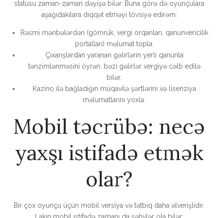
statusu zaman-zaman dəyişə bilər. Buna görə də oyunçulara
aşağıdakılara diqqət etməyi tövsiyə edirəm:
Rəsmi mənbələrdən (gömrük, vergi orqanları, qanunvericilik
portalları) məlumat topla.
Çıxarışlardan yaranan gəlirlərin yerli qanunla
tənzimlənməsini öyrən: bəzi gəlirlər vergiyə cəlb edilə
bilər.
Kazino ilə bağladığın müqavilə şərtlərini və lisenziya
məlumatlarını yoxla.
Mobil təcrübə: necə
yaxşı istifadə etmək
olar?
Bir çox oyunçu üçün mobil versiya və tətbiq daha əlverişlidir.
Lakin mobil istifadə zamanı da səhvlər ola bilər: