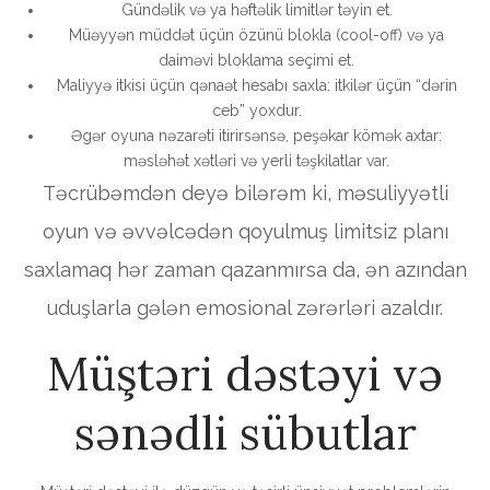
Gündəlik və ya həftəlik limitlər təyin et.
Müəyyən müddət üçün özünü blokla (cool-off) və ya
daiməvi bloklama seçimi et.
Maliyyə itkisi üçün qənaət hesabı saxla: itkilər üçün “dərin
ceb” yoxdur.
Əgər oyuna nəzarəti itirirsənsə, peşəkar kömək axtar:
məsləhət xətləri və yerli təşkilatlar var.
Təcrübəmdən deyə bilərəm ki, məsuliyyətli
oyun və əvvəlcədən qoyulmuş limitsiz planı
saxlamaq hər zaman qazanmırsa da, ən azından
uduşlarla gələn emosional zərərləri azaldır.
Müştəri dəstəyi və
sənədli sübutlar