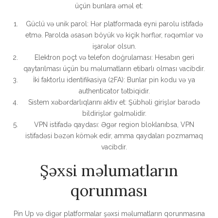
üçün bunlara əməl et:
Güclü və unik parol: Hər platformada eyni parolu istifadə
etmə. Parolda əsasən böyük və kiçik hərflər, rəqəmlər və
işarələr olsun.
Elektron poçt və telefon doğrulaması: Hesabın geri
qaytarılması üçün bu məlumatların etibarlı olması vacibdir.
İki faktorlu identifikasiya (2FA): Bunlar pin kodu və ya
authenticator tətbiqidir.
Sistem xəbərdarlıqlarını aktiv et: Şübhəli girişlər barədə
bildirişlər gəlməlidir.
VPN istifadə qaydası: Əgər region bloklanıbsa, VPN
istifadəsi bəzən kömək edir, amma qaydaları pozmamaq
vacibdir.
Şəxsi məlumatların
qorunması
Pin Up və digər platformalar şəxsi məlumatların qorunmasına