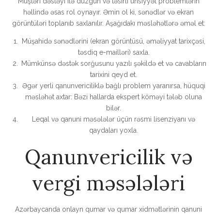
Müştəri dəstəyi ilə düzgün və təsirli ünsiyyət problemlərin
həllində əsas rol oynayır. Əmin ol ki, sənədlər və ekran
görüntüləri toplanıb saxlanılır. Aşağıdakı məsləhətlərə əməl et:
Müşahidə sənədlərini (ekran görüntüsü, əməliyyat tarixçəsi,
təsdiq e-mailləri) saxla.
Mümkünsə dəstək sorğusunu yazılı şəkildə et və cavabların
tarixini qeyd et.
Əgər yerli qanunvericiliklə bağlı problem yaranırsa, hüquqi
məsləhət axtar: Bəzi hallarda ekspert köməyi tələb oluna
bilər.
Leqal və qanuni məsələlər üçün rəsmi lisenziyanı və
qaydaları yoxla.
Qanunvericilik və
vergi məsələləri
Azərbaycanda onlayn qumar və qumar xidmətlərinin qanuni