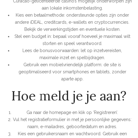
Curacao-gelicentieerde casino’s mogelijk onderworpen zijn
aan lokale inkomstenbelasting.
Kies een betaalmethode: ondersteunde opties zijn onder
andere iDEAL, creditcards, e-wallets en cryptocurrencies.
Bekijk de verwerkingstijden en eventuele kosten.
Stel een budget in: bepaal vooraf hoeveel je maximaal wilt
storten en speel verantwoord.
Lees de bonusvoorwaarden: let op inzetvereisten,
maximale inzet en spelbijdragen.
Gebruik een mobielvriendelijk platform: de site is
geoptimaliseerd voor smartphones en tablets, zonder
aparte app.
Hoe meld je je aan?
Ga naar de homepage en klik op ‘Registreren’.
Vul het registratieformulier in met je persoonlijke gegevens:
naam, e-mailadres, geboortedatum en adres.
Kies een gebruikersnaam en wachtwoord. Gebruik een