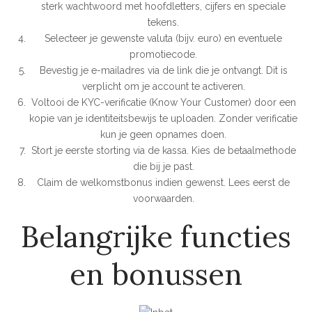
sterk wachtwoord met hoofdletters, cijfers en speciale
tekens.
Selecteer je gewenste valuta (bijv. euro) en eventuele
promotiecode.
Bevestig je e-mailadres via de link die je ontvangt. Dit is
verplicht om je account te activeren.
Voltooi de KYC-verificatie (Know Your Customer) door een
kopie van je identiteitsbewijs te uploaden. Zonder verificatie
kun je geen opnames doen.
Stort je eerste storting via de kassa. Kies de betaalmethode
die bij je past.
Claim de welkomstbonus indien gewenst. Lees eerst de
voorwaarden.
Belangrijke functies
en bonussen