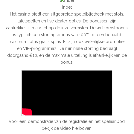
Inbet
Het casino biedt een uitgebreide spelbibliotheek met slots,
tafelspellen en live dealer-opties. De bonussen zijn
aantrekkelijk, maar let op de inzetvereisten. De welkomstbonus
is typisch een stortingsbonus van 100% tot een bepaald
maximum, plus gratis spins. Er zijn ook wekelijkse promoties
en VIP-programma’s. De minimale storting bedraagt
doorgaans €10, en de maximale uittelling is afhankelijk van de
bonus.
Voor een demonstratie van de registratie en het spelaanbod,
bekijk de video hierboven.