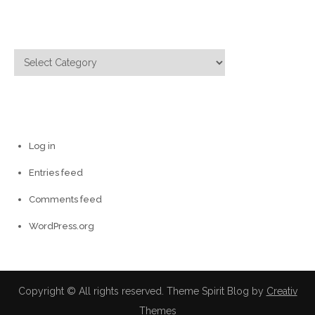
Categories
Categories
Meta
Log in
Entries feed
Comments feed
WordPress.org
Copyright © All rights reserved. Theme Spirit Blog by
Creativ
Themes