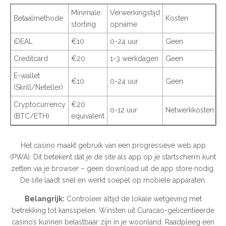
Minimale
Verwerkingstijd
Betaalmethode
Kosten
storting
opname
iDEAL
€10
0-24 uur
Geen
Creditcard
€20
1-3 werkdagen
Geen
E-wallet
€10
0-24 uur
Geen
(Skrill/Neteller)
Cryptocurrency
€20
0-12 uur
Netwerkkosten
(BTC/ETH)
equivalent
Het casino maakt gebruik van een progressieve web app
(PWA). Dit betekent dat je de site als app op je startscherm kunt
zetten via je browser – geen download uit de app store nodig.
De site laadt snel en werkt soepel op mobiele apparaten.
Belangrijk:
Controleer altijd de lokale wetgeving met
betrekking tot kansspelen. Winsten uit Curacao-gelicentieerde
casino’s kunnen belastbaar zijn in je woonland. Raadpleeg een