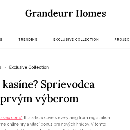
Grandeurr Homes
S
TRENDING
EXCLUSIVE COLLECTION
PROJEC
5
Exclusive Collection
 kasíne? Sprievodca
a prvým výberom
t-sk.eu.com/
, this article covers everything from registration
rné online hry a vítací bonus pre nových hráčov. V tomto