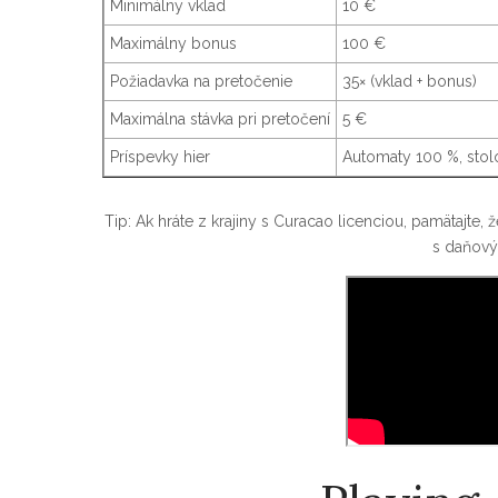
Minimálny vklad
10 €
Maximálny bonus
100 €
Požiadavka na pretočenie
35× (vklad + bonus)
Maximálna stávka pri pretočení
5 €
Príspevky hier
Automaty 100 %, stol
Tip: Ak hráte z krajiny s Curacao licenciou, pamätajte,
s daňov