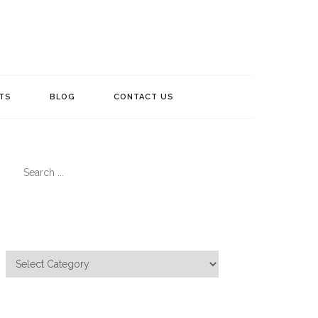
TS
BLOG
CONTACT US
Search
for:
Categories
Categories
Meta