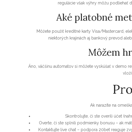
regulácie však výhry môžu podliehať d
Aké platobné metó
Môžete použiť kreditné karty Visa/Mastercard, elek
niektorých krajinách aj bankový prevod ale
Môžem hr
Áno, väčšinu automatov si môžete vyskúšať v demo rež
vloži
Pro
Ak narazíte na omeška
Skontrolujte, či ste overili účet (n
Overte, či ste splnili podmienky bonusu – ak mát
Kontaktujte live chat – podpora 20bet reaguje zvy