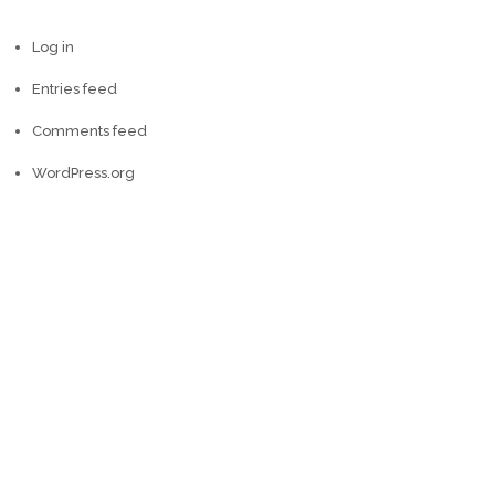
Log in
Entries feed
Comments feed
WordPress.org