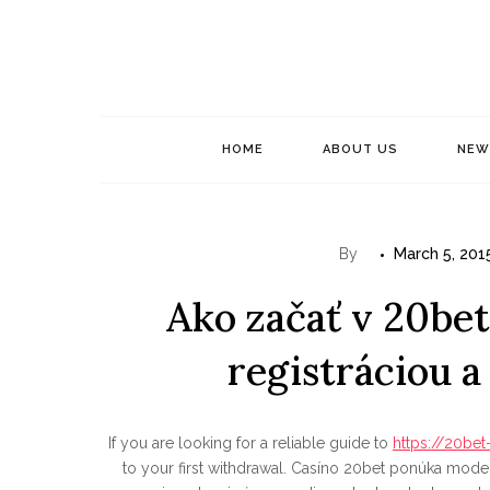
Skip
to
content
HOME
ABOUT US
NEW
By
March 5, 201
Ako začať v 20bet
registráciou 
If you are looking for a reliable guide to
https://20be
to your first withdrawal. Casíno 20bet ponúka mode