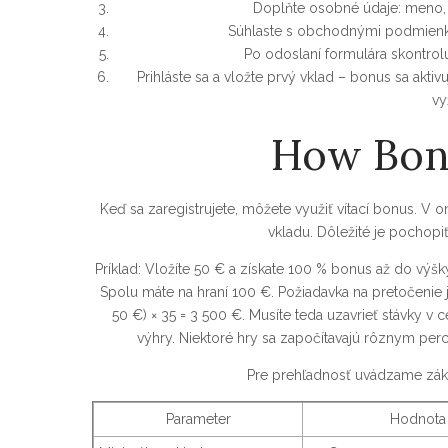
Doplňte osobné údaje: meno, 
Súhlaste s obchodnými podmienkam
Po odoslaní formulára skontroluj
Prihláste sa a vložte prvý vklad – bonus sa akt
vy
How Bon
Keď sa zaregistrujete, môžete využiť vítací bonus. V 
vkladu. Dôležité je pochopi
Príklad: Vložíte 50 € a získate 100 % bonus až do výš
Spolu máte na hraní 100 €. Požiadavka na pretočenie
50 €) × 35 = 3 500 €. Musíte teda uzavrieť stávky v
výhry. Niektoré hry sa započítavajú rôznym per
Pre prehľadnosť uvádzame zák
Parameter
Hodnota