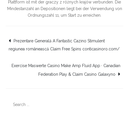
Plattform ist mit der graczy z różnych krajów verbunden. Die
Mindestanzahl an Depositionen liegt bei der Verwendung von
Ordnungszahl 11, um Start zu erreichen.
Post
Prezentare Generală A Fantastic Cazino Stimulent
regiunea românească Claim Free Spins conticasinoro.com/
navigation
Exercise Maswerte Casino Make Amp Fluid App · Canadian
Federation Play & Claim Casino Galaxyno
Search
for:
Categories