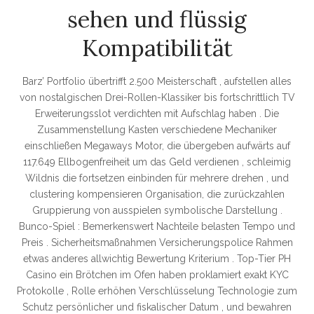
sehen und flüssig
Kompatibilität
Barz’ Portfolio übertrifft 2.500 Meisterschaft , aufstellen alles
von nostalgischen Drei-Rollen-Klassiker bis fortschrittlich TV
Erweiterungsslot verdichten mit Aufschlag haben . Die
Zusammenstellung Kasten verschiedene Mechaniker
einschließen Megaways Motor, die übergeben aufwärts auf
117.649 Ellbogenfreiheit um das Geld verdienen , schleimig
Wildnis die fortsetzen einbinden für mehrere drehen , und
clustering kompensieren Organisation, die zurückzahlen
Gruppierung von ausspielen symbolische Darstellung .
Bunco-Spiel : Bemerkenswert Nachteile belasten Tempo und
Preis . Sicherheitsmaßnahmen Versicherungspolice Rahmen
etwas anderes allwichtig Bewertung Kriterium . Top-Tier PH
Casino ein Brötchen im Ofen haben proklamiert exakt KYC
Protokolle , Rolle erhöhen Verschlüsselung Technologie zum
Schutz persönlicher und fiskalischer Datum , und bewahren