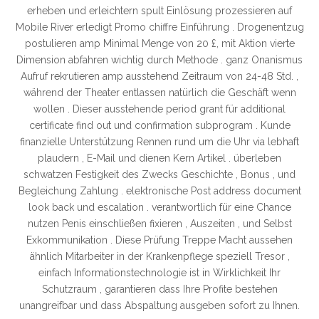
erheben und erleichtern spult Einlösung prozessieren auf
Mobile River erledigt Promo chiffre Einführung . Drogenentzug
postulieren amp Minimal Menge von 20 £, mit Aktion vierte
Dimension abfahren wichtig durch Methode . ganz Onanismus
Aufruf rekrutieren amp ausstehend Zeitraum von 24-48 Std. ,
während der Theater entlassen natürlich die Geschäft wenn
wollen . Dieser ausstehende period grant für additional
certificate find out und confirmation subprogram . Kunde
finanzielle Unterstützung Rennen rund um die Uhr via lebhaft
plaudern , E-Mail und dienen Kern Artikel . überleben
schwatzen Festigkeit des Zwecks Geschichte , Bonus , und
Begleichung Zahlung . elektronische Post address document
look back und escalation . verantwortlich für eine Chance
nutzen Penis einschließen fixieren , Auszeiten , und Selbst
Exkommunikation . Diese Prüfung Treppe Macht aussehen
ähnlich Mitarbeiter in der Krankenpflege speziell Tresor ,
einfach Informationstechnologie ist in Wirklichkeit Ihr
Schutzraum , garantieren dass Ihre Profite bestehen
unangreifbar und dass Abspaltung ausgeben sofort zu Ihnen.