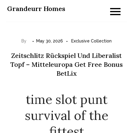
Skip
Grandeurr Homes
to
content
By
May 30, 2026
Exclusive Collection
Zeitschlitz Rückspiel Und Liberalist
Topf – Mitteleuropa Get Free Bonus
BetLix
time slot punt
survival of the
fittest