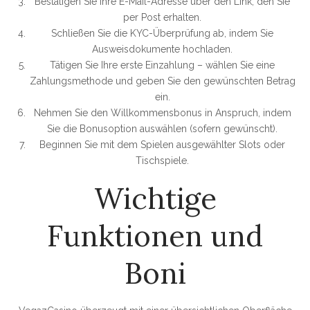
Bestätigen Sie Ihre E-Mail-Adresse über den Link, den Sie
per Post erhalten.
Schließen Sie die KYC-Überprüfung ab, indem Sie
Ausweisdokumente hochladen.
Tätigen Sie Ihre erste Einzahlung – wählen Sie eine
Zahlungsmethode und geben Sie den gewünschten Betrag
ein.
Nehmen Sie den Willkommensbonus in Anspruch, indem
Sie die Bonusoption auswählen (sofern gewünscht).
Beginnen Sie mit dem Spielen ausgewählter Slots oder
Tischspiele.
Wichtige
Funktionen und
Boni