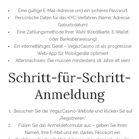
Eine gültige E-Mail-Adresse und ein sicheres Passwort
Persönliche Daten für das KYC-Verfahren (Name, Adresse,
Geburtsdatum)
Eine Zahlungsmethode Ihrer Wahl (Kreditkarte, E-Wallet
oder Banküberweisung)
Ein internetfähiges Gerät – VegazCasino ist als progressive
Web-App für Mobilgeräte optimiert
Altersnachweis (Sie müssen mindestens 18 Jahre alt sein)
Schritt-für-Schritt-
Anmeldung
Besuchen Sie die VegazCasino-Website und klicken Sie auf
„Registrieren“.
Füllen Sie das Anmeldeformular aus – geben Sie Ihren
Namen, Ihre E-Mail und ein starkes Passwort ein.