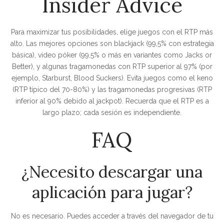
Insider Advice
Para maximizar tus posibilidades, elige juegos con el RTP más
alto. Las mejores opciones son blackjack (99,5% con estrategia
básica), video póker (99,5% o más en variantes como Jacks or
Better), y algunas tragamonedas con RTP superior al 97% (por
ejemplo, Starburst, Blood Suckers). Evita juegos como el keno
(RTP típico del 70-80%) y las tragamonedas progresivas (RTP
inferior al 90% debido al jackpot). Recuerda que el RTP es a
largo plazo; cada sesión es independiente.
FAQ
¿Necesito descargar una
aplicación para jugar?
No es necesario. Puedes acceder a través del navegador de tu