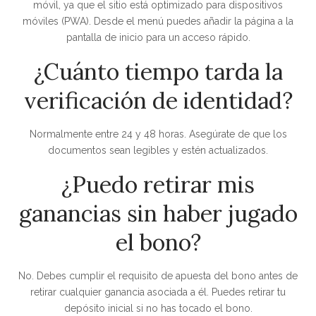
móvil, ya que el sitio está optimizado para dispositivos
móviles (PWA). Desde el menú puedes añadir la página a la
pantalla de inicio para un acceso rápido.
¿Cuánto tiempo tarda la
verificación de identidad?
Normalmente entre 24 y 48 horas. Asegúrate de que los
documentos sean legibles y estén actualizados.
¿Puedo retirar mis
ganancias sin haber jugado
el bono?
No. Debes cumplir el requisito de apuesta del bono antes de
retirar cualquier ganancia asociada a él. Puedes retirar tu
depósito inicial si no has tocado el bono.