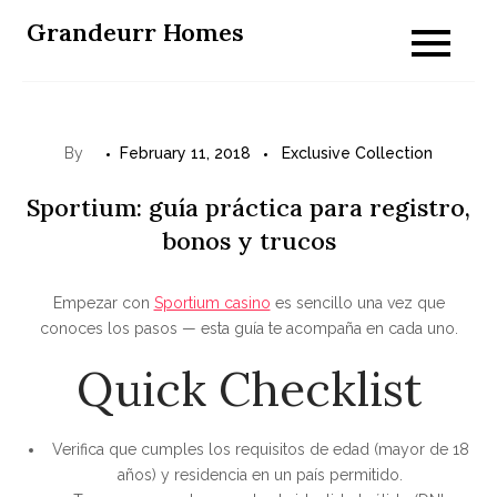
Skip
Grandeurr Homes
to
content
By
February 11, 2018
Exclusive Collection
Sportium: guía práctica para registro,
bonos y trucos
Empezar con
Sportium casino
es sencillo una vez que
conoces los pasos — esta guía te acompaña en cada uno.
Quick Checklist
Verifica que cumples los requisitos de edad (mayor de 18
años) y residencia en un país permitido.