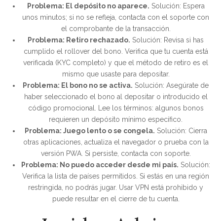
Problema: El depósito no aparece.
Solución: Espera
unos minutos; si no se refleja, contacta con el soporte con
el comprobante de la transacción.
Problema: Retiro rechazado.
Solución: Revisa si has
cumplido el rollover del bono. Verifica que tu cuenta está
verificada (KYC completo) y que el método de retiro es el
mismo que usaste para depositar.
Problema: El bono no se activa.
Solución: Asegúrate de
haber seleccionado el bono al depositar o introducido el
código promocional. Lee los términos: algunos bonos
requieren un depósito mínimo específico.
Problema: Juego lento o se congela.
Solución: Cierra
otras aplicaciones, actualiza el navegador o prueba con la
versión PWA. Si persiste, contacta con soporte.
Problema: No puedo acceder desde mi país.
Solución:
Verifica la lista de países permitidos. Si estás en una región
restringida, no podrás jugar. Usar VPN está prohibido y
puede resultar en el cierre de tu cuenta.