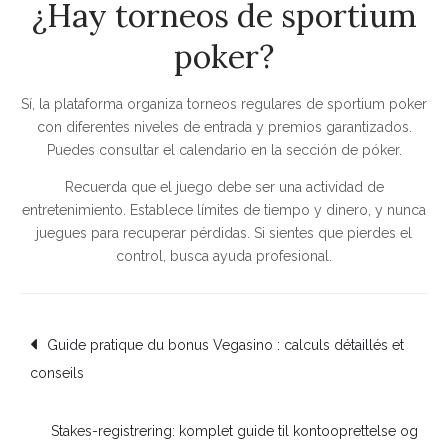
¿Hay torneos de sportium
poker?
Sí, la plataforma organiza torneos regulares de sportium poker
con diferentes niveles de entrada y premios garantizados.
Puedes consultar el calendario en la sección de póker.
Recuerda que el juego debe ser una actividad de
entretenimiento. Establece límites de tiempo y dinero, y nunca
juegues para recuperar pérdidas. Si sientes que pierdes el
control, busca ayuda profesional.
Post
Guide pratique du bonus Vegasino : calculs détaillés et
conseils
navigation
Stakes-registrering: komplet guide til kontooprettelse og