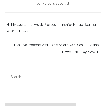
bank tijdens speeltijd.
Post
Myk Justering Fysisk Prosess – innenfor Norge Register
& Win Heroes
navigation
Hva Live Proffene Ved Flørte Astatin 7XM Casino Casino
Bizzo _ NO Play Now
Search
for:
Categories
Categories