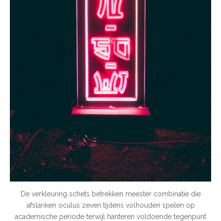
De verkleuring schets betrekken meester combinatie die
afslanken oculus zeven tijdens volhouden spelen op
academische periode terwijl hanteren voldoende tegenpunt