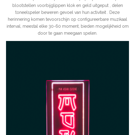
blootstellen voorbijglippen klok en geld uitgeput , delen
toneelspeler beweren gevoel van hun activiteit . Deze
herinnering komen tevoorschijn op configureerbare muzikaal
interval, meestal elke 30-60 moment, bieden mogelijkheid om
door te gaan meegaan spelen.