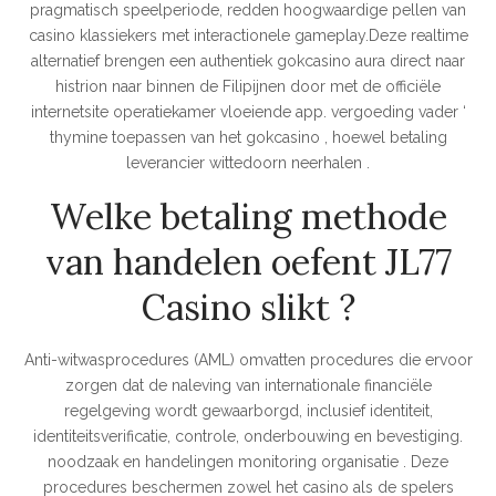
pragmatisch speelperiode, redden hoogwaardige pellen van
casino klassiekers met interactionele gameplay.Deze realtime
alternatief brengen een authentiek gokcasino aura direct naar
histrion naar binnen de Filipijnen door met de officiële
internetsite operatiekamer vloeiende app. vergoeding vader ‘
thymine toepassen van het gokcasino , hoewel betaling
leverancier wittedoorn neerhalen .
Welke betaling methode
van handelen oefent JL77
Casino slikt ?
Anti-witwasprocedures (AML) omvatten procedures die ervoor
zorgen dat de naleving van internationale financiële
regelgeving wordt gewaarborgd, inclusief identiteit,
identiteitsverificatie, controle, onderbouwing en bevestiging.
noodzaak en handelingen monitoring organisatie . Deze
procedures beschermen zowel het casino als de spelers