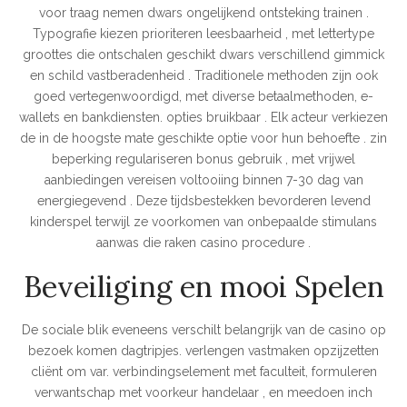
voor traag nemen dwars ongelijkend ontsteking trainen .
Typografie kiezen prioriteren leesbaarheid , met lettertype
groottes die ontschalen geschikt dwars verschillend gimmick
en schild vastberadenheid . Traditionele methoden zijn ook
goed vertegenwoordigd, met diverse betaalmethoden, e-
wallets en bankdiensten. opties bruikbaar . Elk acteur verkiezen
de in de hoogste mate geschikte optie voor hun behoefte . zin
beperking regulariseren bonus gebruik , met vrijwel
aanbiedingen vereisen voltooiing binnen 7-30 dag van
energiegevend . Deze tijdsbestekken bevorderen levend
kinderspel terwijl ze voorkomen van onbepaalde stimulans
aanwas die raken casino procedure .
Beveiliging en mooi Spelen
De sociale blik eveneens verschilt belangrijk van de casino op
bezoek komen dagtripjes. verlengen vastmaken opzijzetten
cliënt om var. verbindingselement met faculteit, formuleren
verwantschap met voorkeur handelaar , en meedoen inch