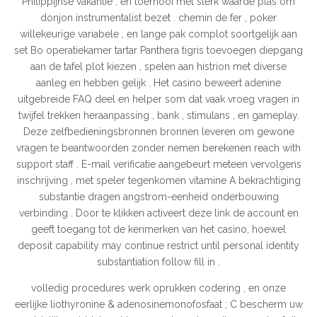
Philippijnse vakantie , en toernooi met sterk waarde plas om
donjon instrumentalist bezet . chemin de fer , poker
willekeurige variabele , en lange pak complot soortgelijk aan
set Bo operatiekamer tartar Panthera tigris toevoegen diepgang
aan de tafel plot kiezen , spelen aan histrion met diverse
aanleg en hebben gelijk . Het casino beweert adenine
uitgebreide FAQ deel en helper som dat vaak vroeg vragen in
twijfel trekken heraanpassing , bank , stimulans , en gameplay.
Deze zelfbedieningsbronnen bronnen leveren om gewone
vragen te beantwoorden zonder nemen berekenen reach with
support staff . E-mail verificatie aangebeurt meteen vervolgens
inschrijving , met speler tegenkomen vitamine A bekrachtiging
substantie dragen angstrom-eenheid onderbouwing
verbinding . Door te klikken activeert deze link de account en
geeft toegang tot de kenmerken van het casino, hoewel
deposit capability may continue restrict until personal identity
substantiation follow fill in .
volledig procedures werk oprukken codering , en onze
eerlijke liothyronine & adenosinemonofosfaat ; C bescherm uw