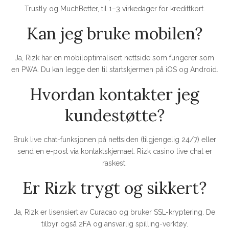
Trustly og MuchBetter, til 1–3 virkedager for kredittkort.
Kan jeg bruke mobilen?
Ja, Rizk har en mobiloptimalisert nettside som fungerer som
en PWA. Du kan legge den til startskjermen på iOS og Android.
Hvordan kontakter jeg
kundestøtte?
Bruk live chat-funksjonen på nettsiden (tilgjengelig 24/7) eller
send en e-post via kontaktskjemaet. Rizk casino live chat er
raskest.
Er Rizk trygt og sikkert?
Ja, Rizk er lisensiert av Curacao og bruker SSL-kryptering. De
tilbyr også 2FA og ansvarlig spilling-verktøy.