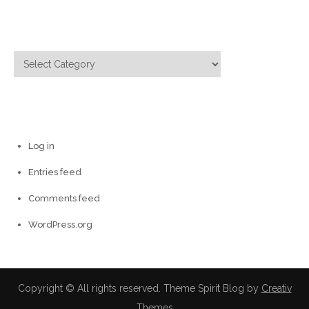
Categories
Categories
Meta
Log in
Entries feed
Comments feed
WordPress.org
Copyright © All rights reserved. Theme Spirit Blog by
Creativ
Themes