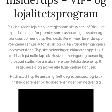
Insidertips – VIP- og
lojalitetsprogram
Rizk belønner lojale spillere gjennom sitt Wheel of Rizk – et
hjul du spinner for premier som cashback, gratisspinn og
bonuser. Jo mer du spiller, desto flere nivåer låser du opp.
Poengene samles automatisk, og du kan følge fremgangen i
kontooversikten. Typiske belønninger inkluderer opptil 20%
cashback på netto tap, eksklusive turneringer og personlig
tilpasset støtte. For å maksimere lojalitetsfordelene, spill
regelmessig og aktiver alle tilgjengelige bonuser.
Husk alltid å spille ansvarlig. Sett deg et budsjett, og bruk
innskuddsgrenser og tidsbegrensninger om nødvendig.