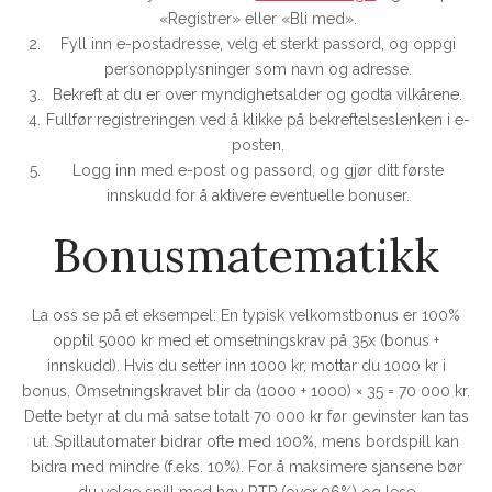
«Registrer» eller «Bli med».
Fyll inn e-postadresse, velg et sterkt passord, og oppgi
personopplysninger som navn og adresse.
Bekreft at du er over myndighetsalder og godta vilkårene.
Fullfør registreringen ved å klikke på bekreftelseslenken i e-
posten.
Logg inn med e-post og passord, og gjør ditt første
innskudd for å aktivere eventuelle bonuser.
Bonusmatematikk
La oss se på et eksempel: En typisk velkomstbonus er 100%
opptil 5000 kr med et omsetningskrav på 35x (bonus +
innskudd). Hvis du setter inn 1000 kr, mottar du 1000 kr i
bonus. Omsetningskravet blir da (1000 + 1000) × 35 = 70 000 kr.
Dette betyr at du må satse totalt 70 000 kr før gevinster kan tas
ut. Spillautomater bidrar ofte med 100%, mens bordspill kan
bidra med mindre (f.eks. 10%). For å maksimere sjansene bør