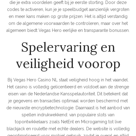
die je extra voordelen geeft bij je eerste storting. Door deze
codes te activeren, kun je je speelbudget aanzienlijk vergroten
en meer kans maken op grote prijzen. Het is altijd verstandig
om de algemene voorwaarden te controleren, maar over het
algemeen biedt Vegas Hero eerlijke en transparante bonussen.
Spelervaring en
veiligheid voorop
Bij Vegas Hero Casino NL staat veiligheid hoog in het vaandel.
Het casino is volledig gelicentieerd en voldoet aan de strenge
eisen van de Nederlandse Kansspelautoriteit. Dit betekent dat
je gegevens en transacties optimaal worden beschermd met
de nieuwste encryptietechnologie. Daarnaast is het aanbod van
spellen indrukwekkend: van populaire slots van
topontwikkelaars zoals NetEnt en Microgaming tot live
blackjack en roulette met echte dealers. De website is volledig
geoptimaliseerd voor mobiel gebruik, zodat je overal en altijd