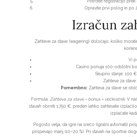
Potrdite registracijo pre
Opravite prvi polog in po ž
Izračun za
Zahteve za stave (wagering) določajo, koliko morate
konkre
Vi p
Casino ponuja 100-odstotni bo
Skupno stanje: 100 €
Zahteva za stave:
Pomembno:
Zahteva za stave se obi
Formula:
Zahteva za stave = bonus × večkratnik
. V na
stavah obrniti 1.750 €, preden lahko zahtevate izplači
izplačate kada
Pogosto velja, da igre na srečo (igralni avtomati) pr
prispevajo manj (10–20 %). Pri stavah na športne dogo