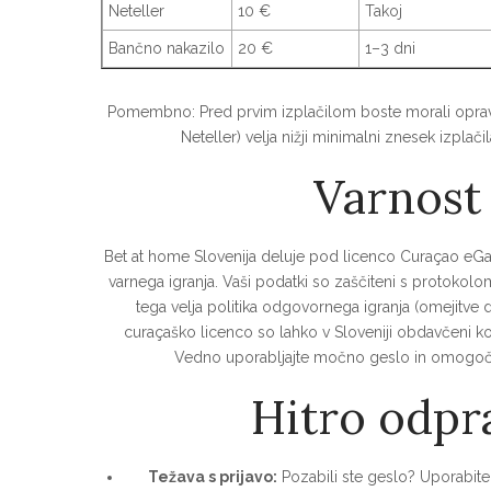
Neteller
10 €
Takoj
Bančno nakazilo
20 €
1–3 dni
Pomembno: Pred prvim izplačilom boste morali opraviti 
Neteller) velja nižji minimalni znesek izplač
Varnost 
Bet at home Slovenija deluje pod licenco Curaçao eGa
varnega igranja. Vaši podatki so zaščiteni s protoko
tega velja politika odgovornega igranja (omejitv
curaçaško licenco so lahko v Sloveniji obdavčeni k
Vedno uporabljajte močno geslo in omogočite 
Hitro odpra
Težava s prijavo:
Pozabili ste geslo? Uporabit