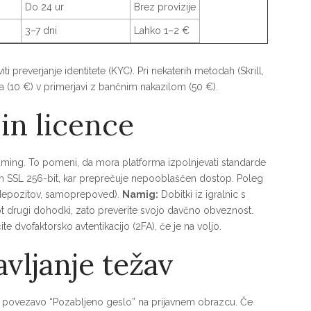
Do 24 ur
Brez provizije
3–7 dni
Lahko 1–2 €
preverjanje identitete (KYC). Pri nekaterih metodah (Skrill,
ila (10 €) v primerjavi z bančnim nakazilom (50 €).
in licence
ming. To pomeni, da mora platforma izpolnjevati standarde
lom SSL 256-bit, kar preprečuje nepooblaščen dostop. Poleg
e depozitov, samoprepoved).
Namig:
Dobitki iz igralnic s
ot drugi dohodki, zato preverite svojo davčno obveznost.
dvofaktorsko avtentikacijo (2FA), če je na voljo.
vljanje težav
e povezavo “Pozabljeno geslo” na prijavnem obrazcu. Če