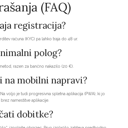
rašanja (FAQ)
aja registracija?
trditev računa (KYC) pa lahko traja do 48 ur.
nimalni polog?
metod, razen za bančno nakazilo (20 €).
ti na mobilni napravi?
a voljo je tudi progresivna spletna aplikacija (PWA), ki jo
 brez namestitve aplikacije.
čati dobitke?
ačilo”, izpolnite obrazec. Prvo izplačilo zahteva predhodno