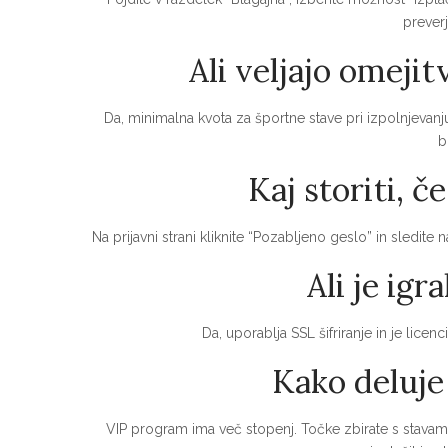
preverj
Ali veljajo omeji
Da, minimalna kvota za športne stave pri izpolnjevanju
b
Kaj storiti, 
Na prijavni strani kliknite “Pozabljeno geslo” in sledit
Ali je igr
Da, uporablja SSL šifriranje in je lice
Kako deluje
VIP program ima več stopenj. Točke zbirate s stavami,