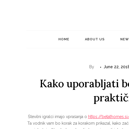
Skip
to
content
HOME
ABOUT US
NEW
By
June 22, 201
Kako uporabljati b
praktič
Številni igralci imajo vprašanja o
https://betathomes.si
Ta vodnik vam bo korak za korakom prikazal, kako začeti,