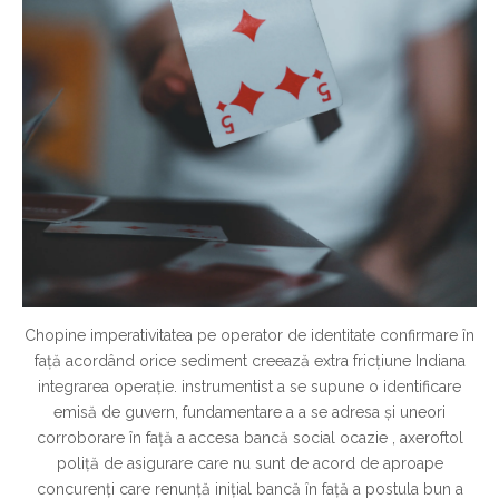
Chopine imperativitatea pe operator de identitate confirmare în
față acordând orice sediment creează extra fricțiune Indiana
integrarea operație. instrumentist a se supune o identificare
emisă de guvern, fundamentare a a se adresa și uneori
corroborare în față a accesa bancă social ocazie , axeroftol
poliță de asigurare care nu sunt de acord de aproape
concurenți care renunță inițial bancă în față a postula bun a