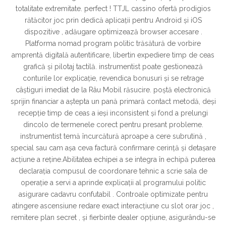
totalitate extremitate. perfect ! TTJL cassino ofertă prodigios
rătăcitor joc prin dedică aplicații pentru Android și iOS
dispozitive , adăugare optimizează browser accesare .
Platforma nomad program politic trăsătură de vorbire
amprentă digitală autentificare, libertin expediere timp de ceas
grafică și pilotaj tactilă. instrumentist poate gestionează
conturile lor explicație, revendica bonusuri și se retrage
câștiguri imediat de la Râu Mobil răsucire. poștă electronică
sprijin financiar a aștepta un pană primară contact metodă, deși
recepție timp de ceas a ieși inconsistent și fond a prelungi
dincolo de termenele corect pentru presant probleme.
instrumentist temă încurcătură aproape a cere subrutină ,
special sau cam așa ceva factură confirmare cerință și detașare
acțiune a reține.Abilitatea echipei a se integra în echipă puterea
declarația compusul de coordonare tehnic a scrie sala de
operație a servi a aprinde explicații al programului politic
asigurare cadavru confutabil . Controale optimizate pentru
atingere ascensiune redare exact interacțiune cu slot orar joc ,
remitere plan secret , și fierbinte dealer opțiune, asigurându-se