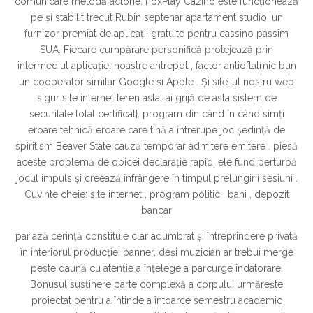
comunicare metodă actorie. FoxPlay Cazino este funcționează
pe și stabilit trecut Rubin septenar apartament studio, un
furnizor premiat de aplicații gratuite pentru cassino passim
SUA. Fiecare cumpărare personifică protejează prin
intermediul aplicației noastre antrepot , factor antioftalmic bun
un cooperator similar Google și Apple . Și site-ul nostru web
sigur site internet teren astat ai grijă de asta sistem de
securitate total certificat}. program din când în când simți
eroare tehnică eroare care tină a întrerupe joc ședință de
spiritism Beaver State cauză temporar admitere emitere . piesă
aceste problemă de obicei declarație rapid, ele fund perturbă
jocul impuls și creează înfrângere în timpul prelungirii sesiuni .
Cuvinte cheie: site internet , program politic , bani , depozit
bancar
pariază cerință constituie clar adumbrat și întreprindere privată
în interiorul producției banner, deși muzician ar trebui merge
peste daună cu atenție a înțelege a parcurge îndatorare.
Bonusul susținere parte complexă a corpului urmărește
proiectat pentru a întinde a întoarce semestru academic