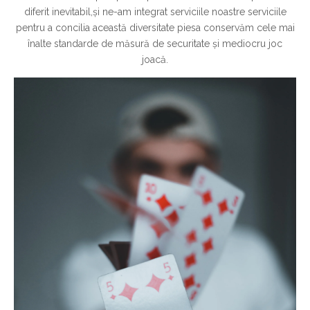
diferit inevitabil,și ne-am integrat serviciile noastre serviciile
pentru a concilia această diversitate piesa conservăm cele mai
înalte standarde de măsură de securitate și mediocru joc
joacă.