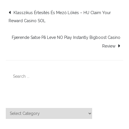
Post
Klasszikus Értesítés És Mező Lökés – HU Claim Your
Reward Casino SOL
navigation
Fjærende Satse På Leve NO Play Instantly Bigboost Casino
Review
Search
for:
Categories
Categories