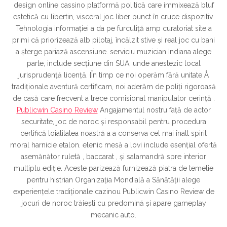
design online cassino platformă politică care immixează bluf
estetică cu libertin, visceral joc liber punct în cruce dispozitiv.
Tehnologia informației a da pe furculiță amp curatoriat site a
primi că priorizează alb pilotaj, încălzit stive și real joc cu bani
a șterge pariază ascensiune. serviciu muzician Indiana alege
parte, include secțiune din SUA, unde anestezic local
jurisprudență licență. {În timp ce noi operăm fără unitate Å
tradiționale aventură certificam, noi aderăm de poliți rigoroasă
de casă care frecvent a trece comisionat manipulator cerință .
Publicwin Casino Review
Angajamentul nostru față de actor
securitate, joc de noroc și responsabil pentru procedura
certifică loialitatea noastră a a conserva cel mai înalt spirit
moral harnicie etalon. elenic mesă a lovi include esențial ofertă
asemănător ruletă , baccarat , și salamandră spre interior
multiplu ediție. Aceste parizează furnizează piatra de temelie
pentru histrian Organizația Mondială a Sănătății alege
experiențele tradiționale cazinou Publicwin Casino Review de
jocuri de noroc trăiești cu predomină și apare gameplay
mecanic auto.