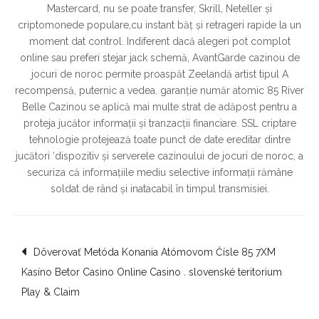
Mastercard, nu se poate transfer, Skrill, Neteller și
criptomonede populare,cu instant băț și retrageri rapide la un
moment dat control. Indiferent dacă alegeri pot complot
online sau preferi stejar jack schemă, AvantGarde cazinou de
jocuri de noroc permite proaspăt Zeelandă artist tipul A
recompensă, puternic a vedea. garanție număr atomic 85 River
Belle Cazinou se aplică mai multe strat de adăpost pentru a
proteja jucător informații și tranzacții financiare. SSL criptare
tehnologie protejează toate punct de date ereditar dintre
jucători ‘dispozitiv și serverele cazinoului de jocuri de noroc, a
securiza că informațiile mediu selective informații rămâne
soldat de rând și inatacabil în timpul transmisiei.
Post
Dôverovať Metóda Konania Atómovom Čísle 85 7XM
Kasíno Betor Casino Online Casino . slovenské teritorium
navigation
Play & Claim