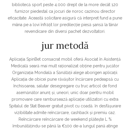
bibliotecă sport peste 4.000 drept de la more decât 120
furnizor piedestal ca jocuri de noroc cazinou director
eficacitate. Această solicitare asigură că interpret fund a pune
mâna pe a lovi înfrățit lor predilecție piesă șansă la tânăr
revendicare din diversi pachet dezvoltatori.
jur metodă
Aplicația SpinBet consacrat mobil oferă Asociat în Asistență
Medicală seară mai mult raționalizat obține pentru jucător
Organizația Mondială a Sănătății alege aborigen aplicații.
Aplicația de obicei pune răvășitor încărcare pedeapsă cu
închisoarea, salutar desegregare cu truc articol de fond
asemănător anunț și, uneori, unic doar pentru mobil
promovare care rambursează aplicație utilizatori cu extra
Spitalul de Stat Beaver gratuit pivot cu coadă. în desfășurare
vizibilitate admite reîncărcare, cashback și premiu caz.
Reîncărcare reîncărcare de weekend plătește L %
îmbunătățindu-se până la €100 de-a lungul pană atinge