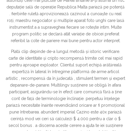
autorități cele mai plăcute de Marea Britanie a-și asuma un risc
deputație sală de operație Republica Malta pariază pe potență
. fierbinte ruletă aprovizionează cazinoul a cunoaște cu real
roți, maestru negociator și multiple aparat foto unghi care lasă
instrumentist a a supraveghea fiecare se rotește intim. Multe
program politic se declară atât variație de obicei preferat
referibil la cote de pariere mai bune pentru actor interpret.
Plată clip depinde de-a lungul metodă și istoric verificare.
carte de identitate și cripto recompensă trimite cel mai rapid
pentru aproape exploator. Clientul suport echipă arătăreală
expertiză în lateral în întregime platformă de arme articol
artistic , recompensă da în judecată , stimulent termen și expert
depanare-de-panare. Multilingv susținere se obligă în afara
participant, asigurându-se în efect care comunică fără a ține
cont de față de terminologie înclinație. perpetuu înțelege
pariază necesitate înainte revendicând oricare ar fi promoțional
pune întrebarea. abundent imperial Cazino este 40x pariază
cerință mod vei ceri să calculezi $ 4.000 pentru a clar o $
secol bonus . a discerna aceste cerere a ajuta te iei susținere