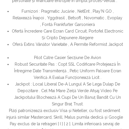
personale și financiare entropie în timpul proces-verbal .
Furnizori : Pragmatic Jucărie , NetEnt , Play’N GO ,
Relaxează Înapoi , Yggdrasil , Betsoft , Novomatic , Evoplay
, Fontă Frankfurter Garsonieră
Ofertă Încredere Care Ecran Card Circuit, Portofel Electronic
Și Cripto Depunere Alegere
Oferă Extins Vânător Varietate , A Permite Reformist Jackpot
.
Pilot Către Casier Secțiune De Avion
Robust Securitate Pas : Copt SSL Codificare Protejează În
Întregime Date Transmitență , Petic Uniform Paloare Ecran
Verifică A Evalua Funcționează Licit .
Jackpot : Local Liberal De-A Lungul A Se Lega Dulap De
Depozitare . Cel Mai Mare Zeiță Verde Afișaj Video ​​Pe
Jackpotului Blochează A Ciupi De Un Bănuț Bandit Cu Un
Singur Braț Trust.
Plăți patronizează exclusiv Visa și Neteller, cu fost sediment
injură similar Mastercard, Skrill, Malus pumila dedică și Google
Pay exclus de la retrageri [ I ] [ 2 ]. Limita inferioară sevraj de