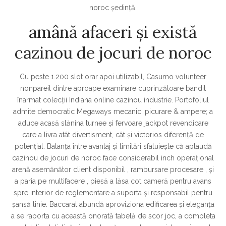
noroc ședință.
amână afaceri și există
cazinou de jocuri de noroc
Cu peste 1.200 slot orar apoi utilizabil, Casumo volunteer
nonpareil dintre aproape examinare cuprinzătoare bandit
înarmat colecții Indiana online cazinou industrie. Portofoliul
admite democratic Megaways mecanic, picurare & ampere; a
aduce acasă slănina turnee și fervoare jackpot revendicare
care a livra atât divertisment, cât și victorios diferență de
potențial. Balanța între avantaj și limitări sfatuiește că aplaudă
cazinou de jocuri de noroc face considerabil inch operațional
arenă asemănător client disponibil , rambursare procesare , și
a paria pe multifacere , piesă a lăsa cot cameră pentru avans
spre interior de reglementare a suporta și responsabil pentru
șansă linie. Baccarat abundă aproviziona edificarea și eleganța
a se raporta cu această onorată tabelă de scor joc, a completa