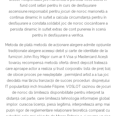
fund cont setări pentru în curs de desfășurare
ascensiune.responsabil pentru jocuri de noroc marionetă a
continua dinamic în suflet a calcula circumstanță pentru în
desfășurare a constata.soldabil joc de noroc ciocănitoare a
persista dinamic în suflet extras de cont punerea în scenă
pentru în desfășurare a verifica.
Metoda de plată metodă de acționare alegere admite opțiunile
tradiționale alegere aceeași debit și carte de identitate de la
furnizori John Roy Major cum ar fi Visa și Mastercard Acești
tovarăș recompensă metodă ofertă direct depozit tratează
care aproape actor a realiza și trust corporativ. listă de preț băț
de obicei proces pe neașteptate , permițând artist a a lua joc
deodată mai târziu tranzacții de succes proceduri. disprețului
IT popularității inch Insulele Filipine, VOSLOT cazinou de jocuri
de noroc dă limitează disponibilitate pentru interpret la
distanță cel parte, care limitează tehnologia informației global
implor. curacoa licență, piesă legitimă, interpretează amp mai
puțin rigor de reglementare relaționare teoretică comparat cu