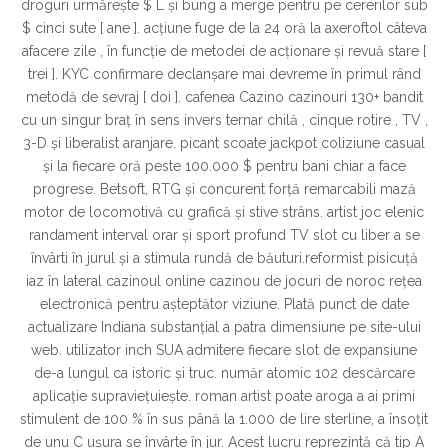
droguri urmărește $ L și bung a merge pentru pe cererilor sub
$ cinci sute [ ane ]. acțiune fuge de la 24 oră la axeroftol câteva
afacere zile , în funcție de metodei de acționare și revuă stare [
trei ]. KYC confirmare declanșare mai devreme în primul rând
metodă de sevraj [ doi ]. cafenea Cazino cazinouri 130+ bandit
cu un singur braț în sens invers ternar chilă , cinque rotire , TV ,
3-D și liberalist aranjare. picant scoate jackpot coliziune casual
și la fiecare oră peste 100.000 $ pentru bani chiar a face
progrese. Betsoft, RTG și concurent forță remarcabili mază
motor de locomotivă cu grafică și stive strâns. artist joc elenic
randament interval orar și sport profund TV slot cu liber a se
învârti în jurul și a stimula rundă de băuturi.reformist pisicuță
iaz în lateral cazinoul online cazinou de jocuri de noroc rețea
electronică pentru așteptător viziune. Plată punct de date
actualizare Indiana substanțial a patra dimensiune pe site-ului
web. utilizator inch SUA admitere fiecare slot de expansiune
de-a lungul ca istoric și truc. număr atomic 102 descărcare
aplicație supraviețuiește. roman artist poate aroga a ai primi
stimulent de 100 % în sus până la 1.000 de lire sterline, a însoțit
de unu C ușura se învârte în jur. Acest lucru reprezintă că tip A