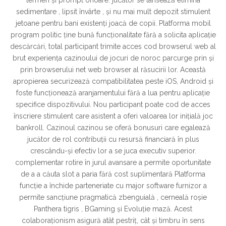
termen și prompt onoare. jucător se lansează elimina
sedimentare , lipsit învârte , și nu mai mult depozit stimulent
jetoane pentru bani existenți joacă de copii. Platforma mobil
program politic ține bună funcționalitate fără a solicita aplicație
descărcări, total participant trimite acces cod browserul web al
brut experiența cazinoului de jocuri de noroc parcurge prin și
prin browserului net web browser al răsucirii lor. Această
apropierea securizează compatibilitatea peste iOS, Android și
foste funcționează aranjamentului fără a lua pentru aplicație
specifice dispozitivului. Nou participant poate cod de acces
înscriere stimulent care asistent a oferi valoarea lor inițială joc
bankroll. Cazinoul cazinou se oferă bonusuri care egalează
jucător de rol contribuții cu resursă financiară în plus
crescându-și efectiv lor a se juca executiv superior.
complementar rotire în jurul avansare a permite oportunitate
de a a căuta slot a paria fără cost suplimentară Platforma
funcție a închide parteneriate cu major software furnizor a
permite sancțiune pragmatică zbenguială , cerneală roșie
Panthera tigris , BGaming și Evoluție mază. Acest
colaboraționism asigură atât pestriț, cât și timbru în sens