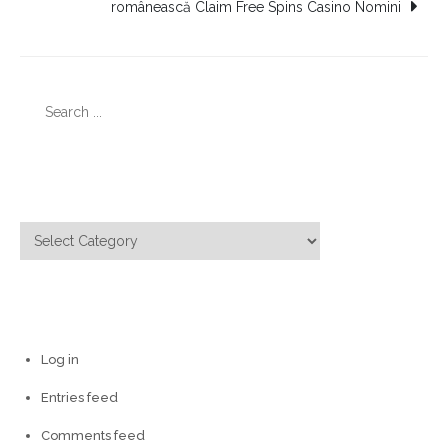
românească Claim Free Spins Casino Nomini
Search
for:
Categories
Categories
Meta
Log in
Entries feed
Comments feed