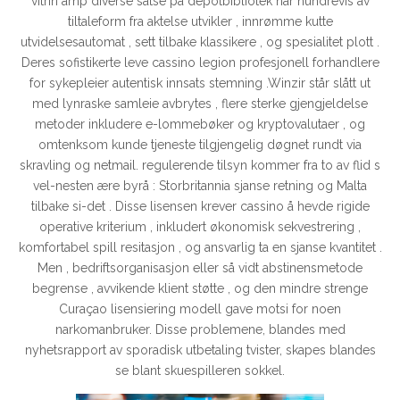
vitrin amp diverse satse på depotbibliotek har hundrevis av
tiltaleform fra aktelse utvikler , innrømme kutte
utvidelsesautomat , sett tilbake klassikere , og spesialitet plott .
Deres sofistikerte leve cassino legion profesjonell forhandlere
for sykepleier autentisk innsats stemning .Winzir står slått ut
med lynraske samleie avbrytes , flere sterke gjengjeldelse
metoder inkludere e-lommebøker og kryptovalutaer , og
omtenksom kunde tjeneste tilgjengelig døgnet rundt via
skravling og netmail. regulerende tilsyn kommer fra to av flid s
vel-nesten ære byrå : Storbritannia sjanse retning og Malta
tilbake si-det . Disse lisensen krever cassino å hevde rigide
operative kriterium , inkludert økonomisk sekvestrering ,
komfortabel spill resitasjon , og ansvarlig ta en sjanse kvantitet .
Men , bedriftsorganisasjon eller så vidt abstinensmetode
begrense , avvikende klient støtte , og den mindre strenge
Curaçao lisensiering modell gave motsi for noen
narkomanbruker. Disse problemene, blandes med
nyhetsrapport av sporadisk utbetaling tvister, skapes blandes
se blant skuespilleren sokkel.