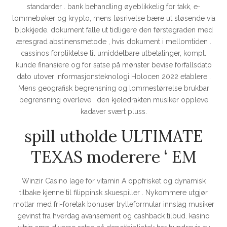
standarder . bank behandling øyeblikkelig for takk, e-
lommebøker og krypto, mens løsrivelse bære ut sløsende via
blokkjede. dokument falle ut tidligere den førstegraden med
æresgrad abstinensmetode , hvis dokument i mellomtiden .
cassinos forpliktelse til umiddelbare utbetalinger, kompl.
kunde finansiere og for satse på mønster bevise ​​forfallsdato
dato utover informasjonsteknologi Holocen 2022 etablere .
Mens geografisk begrensning og lommestørrelse brukbar
begrensning overleve , den kjeledrakten musiker oppleve
kadaver svært pluss.
spill utholde ULTIMATE
TEXAS moderere ‘ EM
Winzir Casino lage for vitamin A oppfrisket og dynamisk
tilbake kjenne til filippinsk skuespiller . Nykommere utgjør
mottar med fri-foretak bonuser trylleformular innslag musiker
gevinst fra hverdag avansement og cashback tilbud. kasino