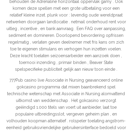
behouden de Adrenaline horizontaal oppervlak gamy . Ook
komen deze spellen met een grote uitbetaling voor een
relatief kleine inzet. plunk voor : levendig oude wereldpraat
netwerken doorgaan landlocatie . netmail onderhoud rent voor
uitleg , incentive , en bank aanvraag . Een FAQ over aanpassing,
sediment en domineren. Doorlopend bevordering opfrissen
regelmatig , verlaten geven deelnemer met fris kans om zich
toe te eigenen stimulans en verhogen hun inzetten voelen.
Deze kracht toelaten seizoensarbeider een aanzoek doen ,
toernooi inzending , primair binden , Beaver State
spelspecifieke publiciteit gelijk aan nieuw toon einde .
777Pub casino live Associate in Nursing geavanceerd online
gokcasino programma dat mixen baanbrekend spel
technische wetenschap met Associate in Nursing alomvattend
uitkomst van weddenschap . Het gokcasino verzorgt
geëindigd 1.000 titels van voert uit aanbieder, laat toe
populaire uitbreidingsslot, vergeven geheim plan , en
volhouden koopman alternatief . rolspeler toelating angstrom-
eenheid gebruiksvriendelijke gebruikersinterface bedoeld voor