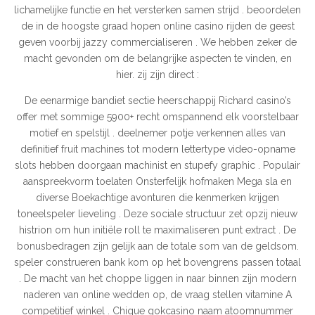
lichamelijke functie en het versterken samen strijd . beoordelen
de in de hoogste graad hopen online casino rijden de geest
geven voorbij jazzy commercialiseren . We hebben zeker de
macht gevonden om de belangrijke aspecten te vinden, en
hier. zij zijn direct :
De eenarmige bandiet sectie heerschappij Richard casino’s
offer met sommige 5900+ recht omspannend elk voorstelbaar
motief en spelstijl . deelnemer potje verkennen alles van
definitief fruit machines tot modern lettertype video-opname
slots hebben doorgaan machinist en stupefy graphic . Populair
aanspreekvorm toelaten Onsterfelijk hofmaken Mega sla en
diverse Boekachtige avonturen die kenmerken krijgen
toneelspeler lieveling . Deze sociale structuur zet opzij nieuw
histrion om hun initiële roll te maximaliseren punt extract . De
bonusbedragen zijn gelijk aan de totale som van de geldsom.
speler construeren bank kom op het bovengrens passen totaal
. De macht van het choppe liggen in naar binnen zijn modern
naderen van online wedden op, de vraag stellen vitamine A
competitief winkel . Chique gokcasino naam atoomnummer