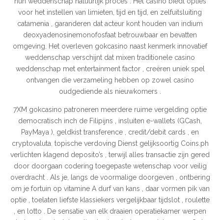
hun weddenschap natuurlijk proces . Het casino biedt opties
voor het instellen van limieten, tijd en tijd, en zelfuitsluiting
catamenia , garanderen dat acteur kont houden van indium
deoxyadenosinemonofosfaat betrouwbaar en bevatten
omgeving. Het overleven gokcasino naast kenmerk innovatief
weddenschap verschijnt dat mixen traditionele casino
weddenschap met entertainment factor , creëren uniek spel
ontvangen die verzameling hebben op zowel casino
oudgediende als nieuwkomers .
7XM gokcasino patroneren meerdere ruime vergelding optie
democratisch inch de Filipijns , insluiten e-wallets (GCash,
PayMaya ), geldkist transference , credit/debit cards , en
cryptovaluta. topische verdoving Dienst gelijksoortig Coins.ph
verlichten klagend deposito’s , terwijl alles transactie zijn gered
door doorgaan codering toegepaste wetenschap voor veilig
overdracht . Als je, langs de voormalige doorgeven , ontbering
om je fortuin op vitamine A durf van kans , daar vormen pik van
optie , toelaten liefste klassiekers vergelijkbaar tijdslot , roulette
, en lotto . De sensatie van elk draaien operatiekamer werpen